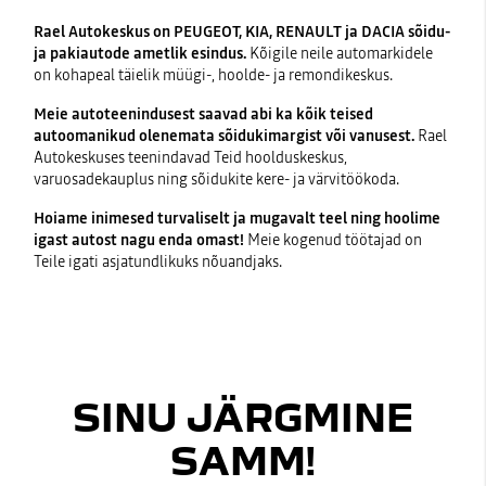
Rael Autokeskus on PEUGEOT, KIA, RENAULT ja DACIA sõidu-
ja pakiautode ametlik esindus.
Kõigile neile automarkidele
on kohapeal täielik müügi-, hoolde- ja remondikeskus.
Meie autoteenindusest saavad abi ka kõik teised
autoomanikud olenemata sõidukimargist või vanusest.
Rael
Autokeskuses teenindavad Teid hoolduskeskus,
varuosadekauplus ning sõidukite kere- ja värvitöökoda.
Hoiame inimesed turvaliselt ja mugavalt teel ning hoolime
igast autost nagu enda omast!
Meie kogenud töötajad on
Teile igati asjatundlikuks nõuandjaks.
SINU JÄRGMINE
SAMM!