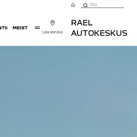
RAEL
TII
MEIST
AUTOKESKUS
Leia esindus