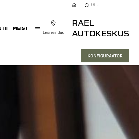
RAEL
TII
MEIST
AUTOKESKUS
Leia esindus
KONFIGURAATOR