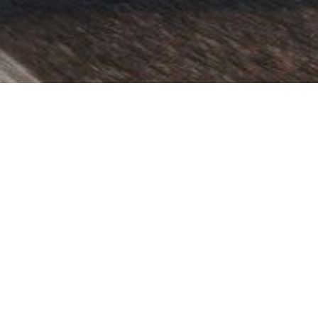
SINU JÄRGMINE SAMM