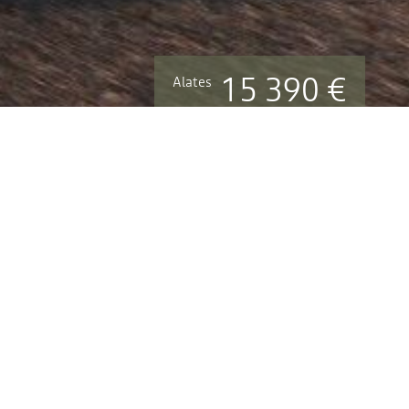
15 390 €
Alates
KONFIGURAATOR
!