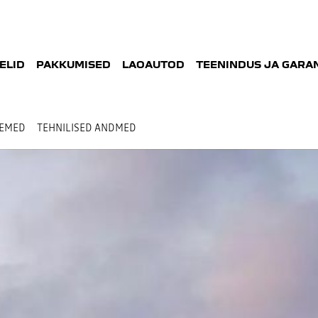
ELID
PAKKUMISED
LAOAUTOD
TEENINDUS JA GARAN
SEMED
TEHNILISED ANDMED