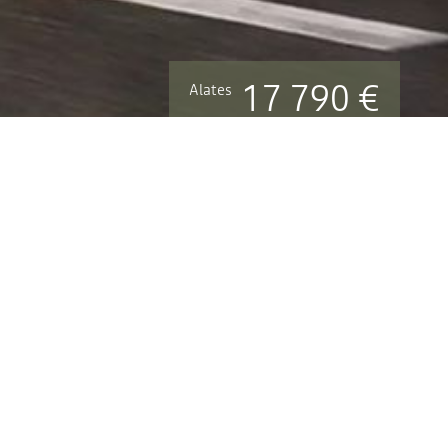
17 790 €
Alates
PROOVISÕIT
KONFIGURAATOR
!