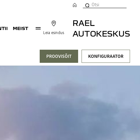
RAEL
TII
MEIST
AUTOKESKUS
Leia esindus
PROOVISÕIT
KONFIGURAATOR