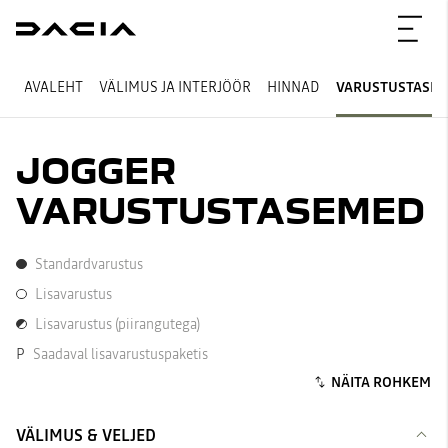
AVALEHT
VÄLIMUS JA INTERJÖÖR
HINNAD
VARUSTUSTASE
JOGGER
VARUSTUSTASEMED
Standardvarustus
Standardvarustus
Lisavarustus
Lisavarustus
Lisavarustus (piirangutega)
Lisavarustus (piirangutega)
P
Saadaval lisavarustuspaketis
VÄLIMUS & VELJED