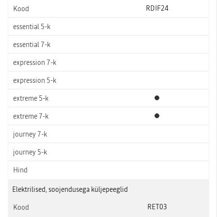
RDIF24
Standardvarustus
Standardvarustus
Elektrilised, soojendusega küljepeeglid
RET03