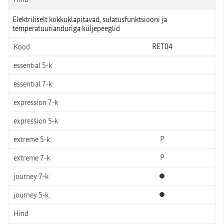
Elektriliselt kokkuklapitavad, sulatusfunktsiooni ja
temperatuurianduriga küljepeeglid
RET04
P
P
Standardvarustus
Standardvarustus