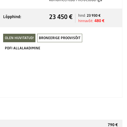
23 450 €
23 930 €
hind:
Lõpphind:
480 €
hinnavõit:
OLEN HUVITATUD!
BRONEERIGE PROOVISÕIT
PDFI ALLALAADIMINE
790 €