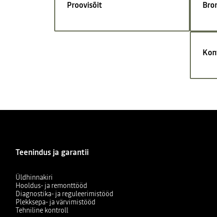
Proovisõit
Bro
Kon
Teenindus ja garantii
Üldhinnakiri
Hooldus- ja remonttööd
Diagnostika- ja reguleerimistööd
Plekksepa- ja värvimistööd
Tehniline kontroll