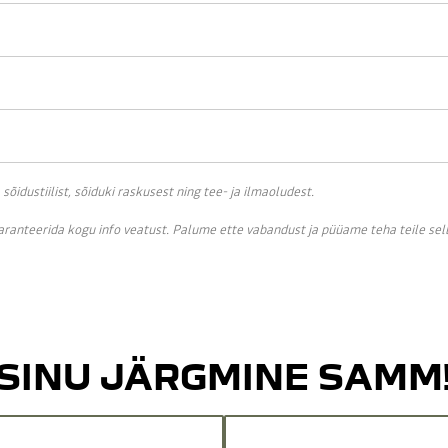
idustiilist, sõiduki raskusest ning tee- ja ilmaoludest.
garanteerida kogu info veatust. Palume ette vabandust ja püüame teha teile se
SINU JÄRGMINE SAMM