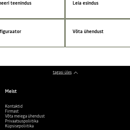
neeri teenindus
Leia esindus
figuraator
Võta ühendust
tagasi üles
Meist
Kontaktid
Firmast
Võta meiega ühendust
Privaatsuspoliitika
Küpsisepoliitika