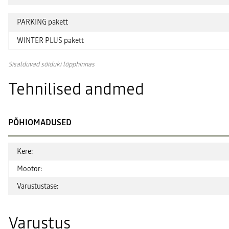
PARKING pakett
WINTER PLUS pakett
Sisalduvad sõiduki lõpphinnas
Tehnilised andmed
PÕHIOMADUSED
Kere:
Mootor:
Varustustase:
Varustus