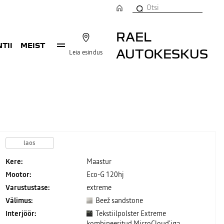
RAEL
TII
MEIST
AUTOKESKUS
Leia esindus
laos
Kere:
Maastur
Mootor:
Eco-G 120hj
Varustustase:
extreme
Välimus:
Beež sandstone
Interjöör:
Tekstiilpolster Extreme
kombineeritud MicroCloud'iga