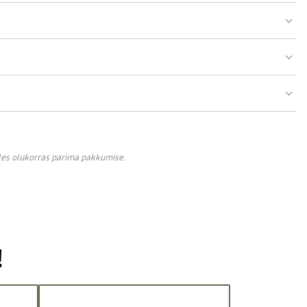
lles olukorras parima pakkumise.
!