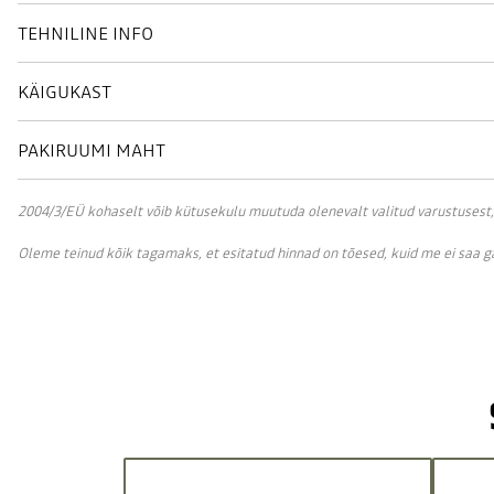
TEHNILINE INFO
KÄIGUKAST
PAKIRUUMI MAHT
2004/3/EÜ kohaselt võib kütusekulu muutuda olenevalt valitud varustusest, sõ
Oleme teinud kõik tagamaks, et esitatud hinnad on tõesed, kuid me ei saa 