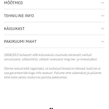
MÕÕTMED
TEHNILINE INFO
KÄIGUKAST
PAKIRUUMI MAHT
2004/3/EÜ kohaselt võib kütusekulu muutuda olenevalt valitud
varustusest, sõidustiilist, sõiduki raskusest ning tee- ja ilmaoludest.
Oleme teinud kõik tagamaks, et esitatud hinnad on tõesed, kuid me ei
saa garanteerida kogu info veatust. Palume ette vabandust ja püüame
teha teile selles olukorras parima pakkumise.