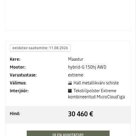
eeldatav saabumine: 11.08.2026
Kere:
Maastur
Mootor:
hybrid-G 150hj AWD
Varustustase:
extreme
Välimus:
Hall metallikvärv schiste
Interjöör:
Tekstiilpolster Extreme
kombineeritud MicroCloud'iga
30 460 €
Hind:
OLEN HUVITATUD!