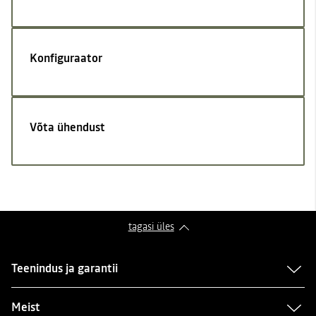
Konfiguraator
Võta ühendust
tagasi üles
Teenindus ja garantii
Meist