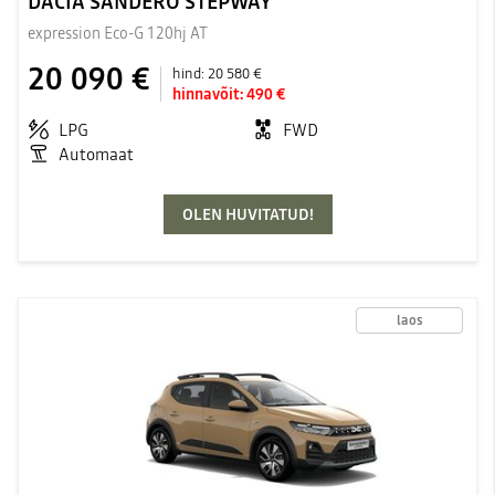
DACIA SANDERO STEPWAY
expression Eco-G 120hj AT
20 090 €
hind:
20 580 €
hinnavõit:
490 €
LPG
FWD
Automaat
OLEN HUVITATUD!
laos