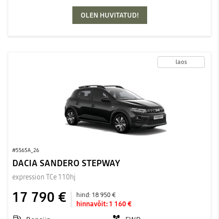
OLEN HUVITATUD!
laos
#5565A_26
DACIA SANDERO STEPWAY
expression TCe 110hj
17 790 €
hind:
18 950 €
hinnavõit:
1 160 €