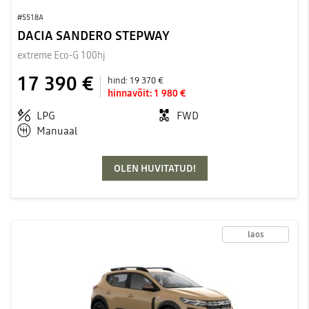
#5518A
DACIA SANDERO STEPWAY
extreme Eco-G 100hj
17 390 €
hind:
19 370 €
hinnavõit:
1 980 €
LPG
FWD
Manuaal
OLEN HUVITATUD!
laos