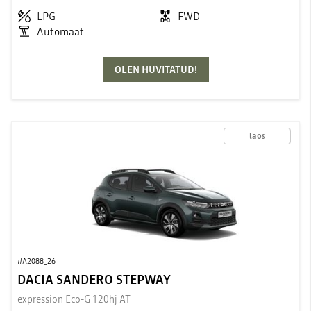
LPG
FWD
Automaat
OLEN HUVITATUD!
laos
#A2088_26
DACIA SANDERO STEPWAY
expression Eco-G 120hj AT