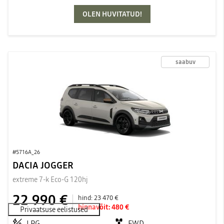
OLEN HUVITATUD!
saabuv
#5716A_26
DACIA JOGGER
extreme 7-k Eco-G 120hj
22 990 €
hind:
23 470 €
hinnavõit:
480 €
LPG
FWD