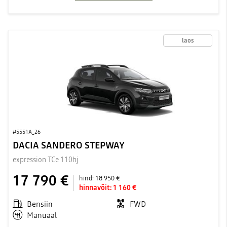
laos
#5551A_26
DACIA SANDERO STEPWAY
expression TCe 110hj
17 790 €
hind:
18 950 €
hinnavõit:
1 160 €
Bensiin
FWD
Manuaal