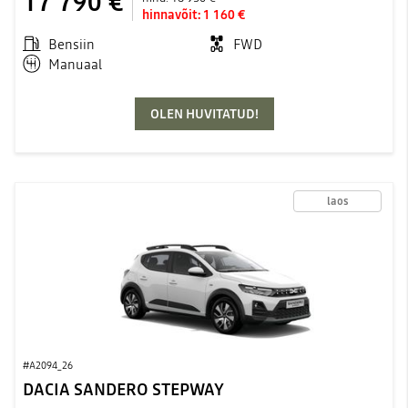
17 790 €
hinnavõit:
1 160 €
Bensiin
FWD
Manuaal
OLEN HUVITATUD!
laos
#A2094_26
DACIA SANDERO STEPWAY