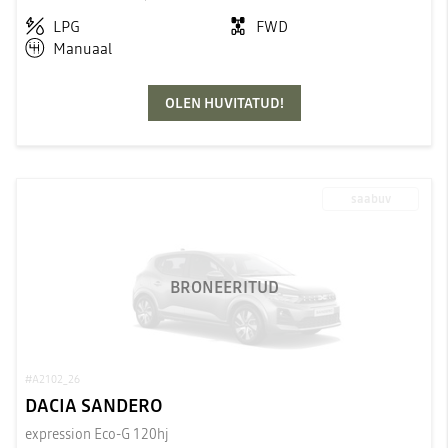
LPG
FWD
Manuaal
OLEN HUVITATUD!
saabuv
BRONEERITUD
#A2102_26
DACIA SANDERO
expression Eco-G 120hj