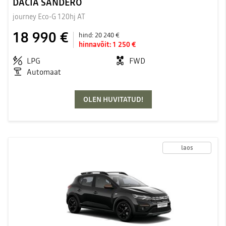
DACIA SANDERO
journey Eco-G 120hj AT
18 990 €
hind:
20 240 €
hinnavõit:
1 250 €
LPG
FWD
Automaat
OLEN HUVITATUD!
laos