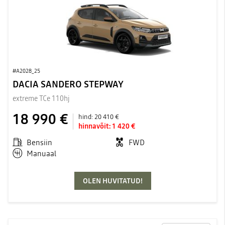
#A2028_25
DACIA SANDERO STEPWAY
extreme TCe 110hj
18 990 €
hind:
20 410 €
hinnavõit:
1 420 €
Bensiin
FWD
Manuaal
OLEN HUVITATUD!