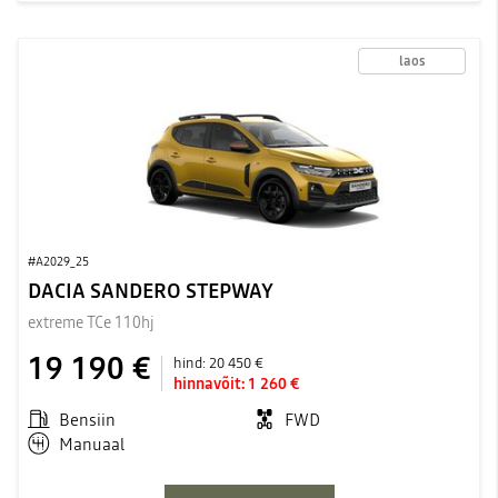
laos
#A2029_25
DACIA SANDERO STEPWAY
extreme TCe 110hj
19 190 €
hind:
20 450 €
hinnavõit:
1 260 €
Bensiin
FWD
Manuaal