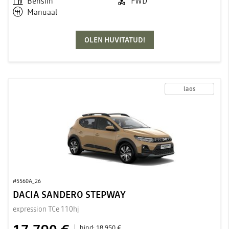
Bensiin
FWD
Manuaal
OLEN HUVITATUD!
laos
#5560A_26
DACIA SANDERO STEPWAY
expression TCe 110hj
hind:
18 950 €