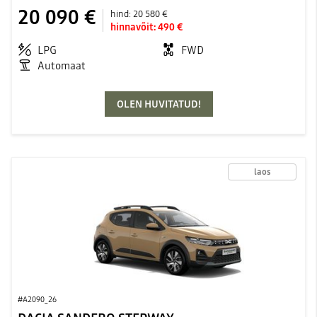
20 090 €
hind:
20 580 €
hinnavõit:
490 €
LPG
FWD
Automaat
OLEN HUVITATUD!
laos
#A2090_26