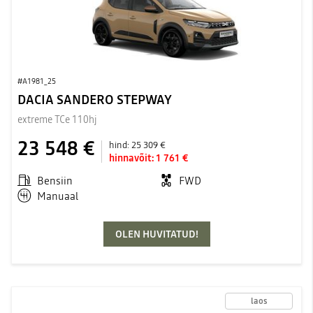
#A1981_25
DACIA SANDERO STEPWAY
extreme TCe 110hj
23 548 €
hind:
25 309 €
hinnavõit:
1 761 €
Bensiin
FWD
Manuaal
OLEN HUVITATUD!
laos