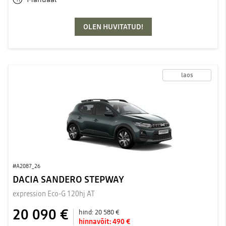
OLEN HUVITATUD!
laos
#A2087_26
DACIA SANDERO STEPWAY
expression Eco-G 120hj AT
20 090 €
hind:
20 580 €
hinnavõit:
490 €