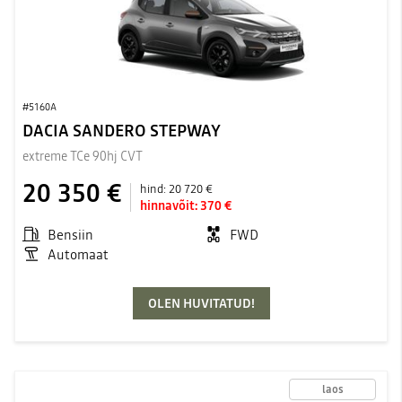
#5160A
DACIA SANDERO STEPWAY
extreme TCe 90hj CVT
20 350 €
hind:
20 720 €
hinnavõit:
370 €
Bensiin
FWD
Automaat
OLEN HUVITATUD!
laos