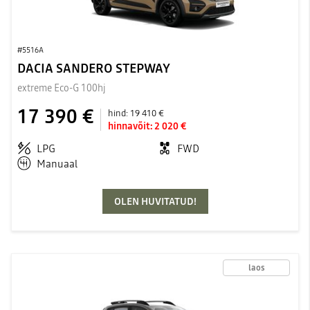
#5516A
DACIA SANDERO STEPWAY
extreme Eco-G 100hj
17 390 €
hind:
19 410 €
hinnavõit:
2 020 €
LPG
FWD
Manuaal
OLEN HUVITATUD!
laos