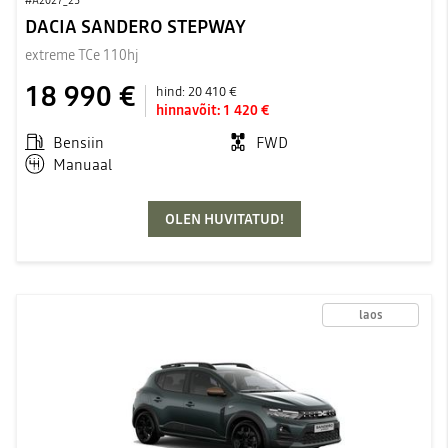
#A2027_25
DACIA SANDERO STEPWAY
extreme TCe 110hj
18 990 €
hind:
20 410 €
hinnavõit:
1 420 €
Bensiin
FWD
Manuaal
OLEN HUVITATUD!
laos