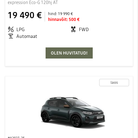
expression Eco-G 120hj AT
19 490 €
hind:
19 990 €
hinnavõit:
500 €
LPG
FWD
Automaat
OLEN HUVITATUD!
laos