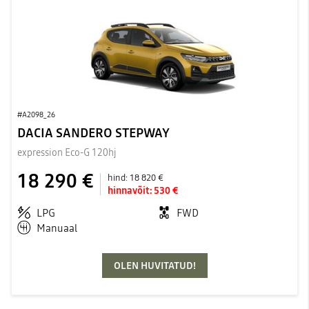
#A2098_26
DACIA SANDERO STEPWAY
expression Eco-G 120hj
18 290 €
hind:
18 820 €
hinnavõit:
530 €
LPG
FWD
Manuaal
OLEN HUVITATUD!