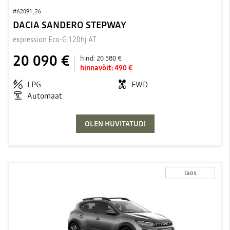
#A2091_26
DACIA SANDERO STEPWAY
expression Eco-G 120hj AT
20 090 €
hind:
20 580 €
hinnavõit:
490 €
LPG
FWD
Automaat
OLEN HUVITATUD!
laos