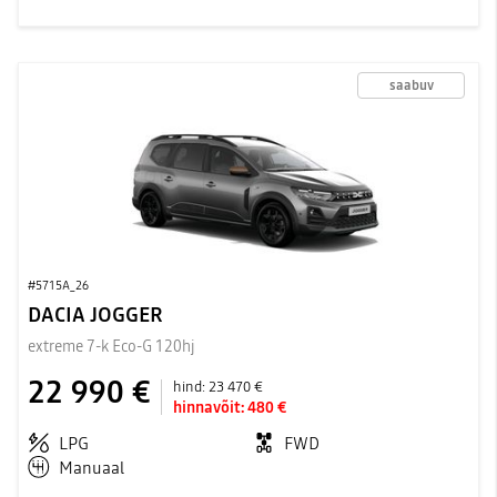
saabuv
#5715A_26
DACIA JOGGER
extreme 7-k Eco-G 120hj
22 990 €
hind:
23 470 €
hinnavõit:
480 €
LPG
FWD
Manuaal