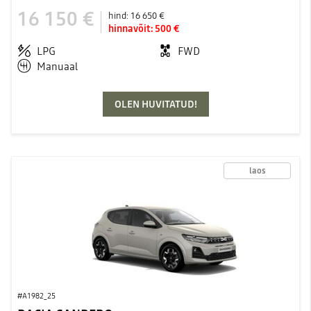
16 150 €
hind:
16 650 €
hinnavõit:
500 €
LPG
FWD
Manuaal
OLEN HUVITATUD!
laos
#A1982_25