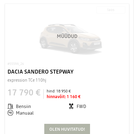
laos
MÜÜDUD
#5559A_26
DACIA SANDERO STEPWAY
expression TCe 110hj
17 790 €
hind:
18 950 €
hinnavõit:
1 160 €
Bensiin
FWD
Manuaal
OLEN HUVITATUD!