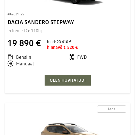
#A2031_25
DACIA SANDERO STEPWAY
extreme TCe 110hj
19 890 €
hind:
20 410 €
hinnavõit:
520 €
Bensiin
FWD
Manuaal
OLEN HUVITATUD!
laos