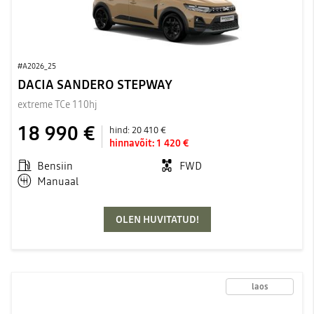
#A2026_25
DACIA SANDERO STEPWAY
extreme TCe 110hj
18 990 €
hind:
20 410 €
hinnavõit:
1 420 €
Bensiin
FWD
Manuaal
OLEN HUVITATUD!
laos