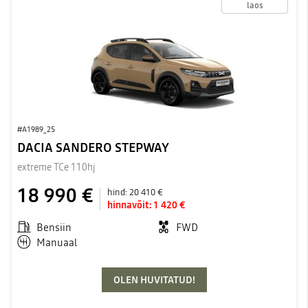
laos
#A1989_25
DACIA SANDERO STEPWAY
extreme TCe 110hj
18 990 €
hind:
20 410 €
hinnavõit:
1 420 €
Bensiin
FWD
Manuaal
OLEN HUVITATUD!