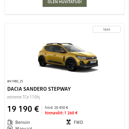
OLEN HUVITATUD!
laos
#A1980_25
DACIA SANDERO STEPWAY
extreme TCe 110hj
19 190 €
hind:
20 450 €
hinnavõit:
1 260 €
Bensiin
FWD
Manuaal