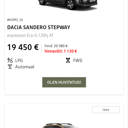
#A2092_26
DACIA SANDERO STEPWAY
expression Eco-G 120hj AT
19 450 €
hind:
20 580 €
hinnavõit:
1 130 €
LPG
FWD
Automaat
OLEN HUVITATUD!
laos