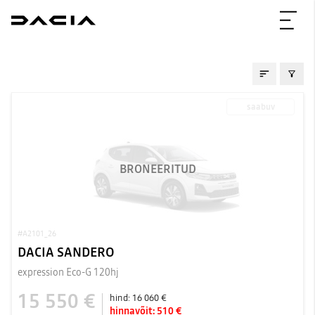
LAOAUTOD
saabuv
BRONEERITUD
#A2101_26
DACIA SANDERO
expression Eco-G 120hj
15 550 €
hind:
16 060 €
hinnavõit:
510 €