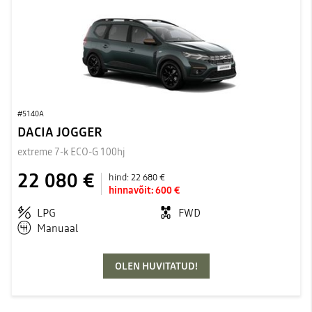
#5140A
DACIA JOGGER
extreme 7-k ECO-G 100hj
22 080 €
hind:
22 680 €
hinnavõit:
600 €
LPG
FWD
Manuaal
OLEN HUVITATUD!