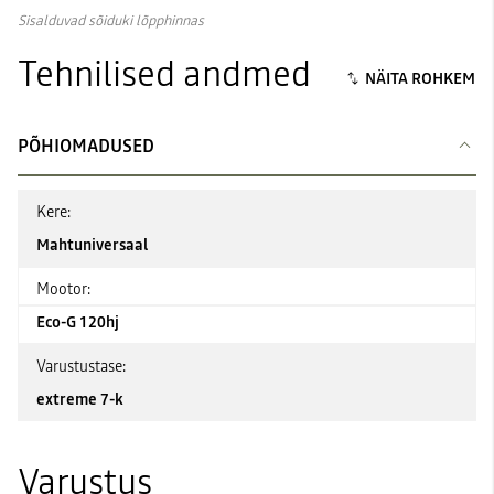
Sisalduvad sõiduki lõpphinnas
Tehnilised andmed
PÕHIOMADUSED
Kere:
Mahtuniversaal
Mootor:
Eco-G 120hj
Varustustase:
extreme 7-k
Varustus