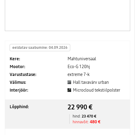
eeldatav saabumine: 04.09.2026
Kere:
Mahtuniversaal
Mootor:
Eco-G 120hj
Varustustase:
extreme 7-k
Välimus:
Hall tavavärv urban
Interjöör:
Microcloud tekstiilpolster
22 990 €
Lõpphind:
23 470 €
hind:
480 €
hinnavõit: