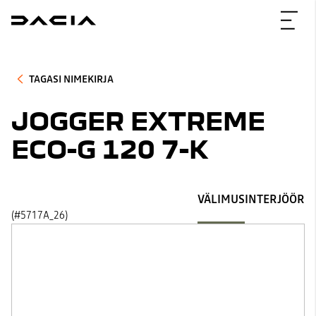
TAGASI NIMEKIRJA
JOGGER EXTREME
ECO-G 120 7-K
VÄLIMUS
INTERJÖÖR
(#5717A_26)