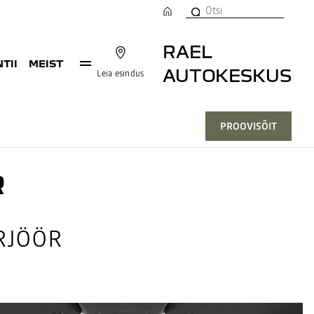
RAEL
TII
MEIST
AUTOKESKUS
Leia esindus
PROOVISÕIT
R
RJÖÖR