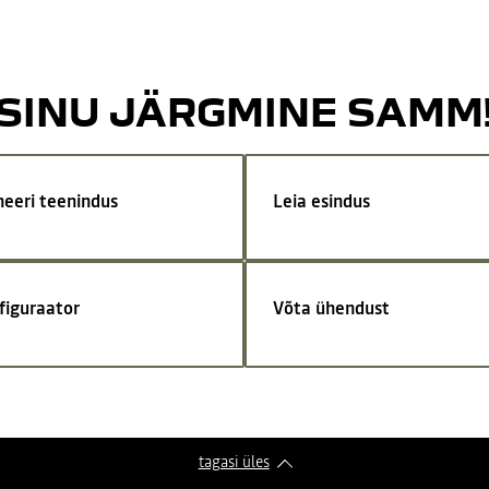
SINU JÄRGMINE SAMM
neeri teenindus
Leia esindus
figuraator
Võta ühendust
tagasi üles